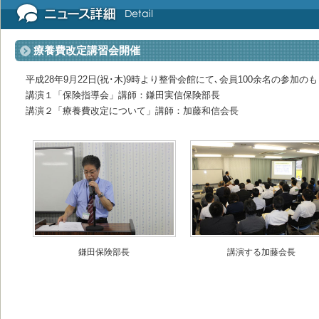
療養費改定講習会開催
平成28年9月22日(祝･木)9時より整骨会館にて､会員100余名の参加
講演１「保険指導会」講師：鎌田実信保険部長
講演２「療養費改定について」講師：加藤和信会長
鎌田保険部長
講演する加藤会長