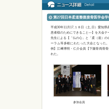
第27回日本柔道整復接骨医学会
平成30年11月17,１８日（土,日）
患者様のためにできること―】を大会テ
先生による【「仏の心」と「柔（道）の
ーラム等多岐にわたった大会となった。本会
例】江﨑博明・仁介会員【下腿骨両骨骨折に
れた。
参加会員