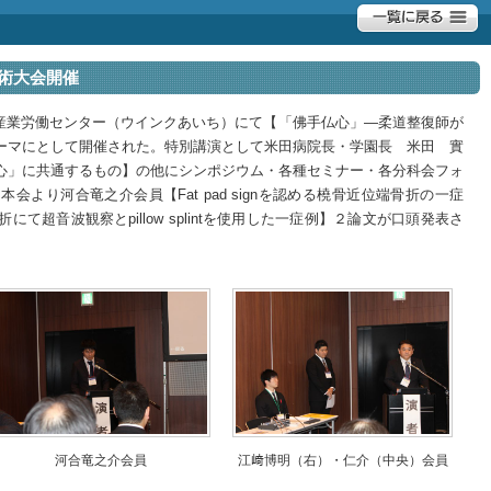
学術大会開催
愛知県産業労働センター（ウインクあいち）にて【「佛手仏心」―柔道整復師が
ーマにとして開催された。特別講演として米田病院長・学園長 米田 實
心」に共通するもの】の他にシンポジウム・各種セミナー・各分科会フォ
より河合竜之介会員【Fat pad signを認める橈骨近位端骨折の一症
て超音波観察とpillow splintを使用した一症例】２論文が口頭発表さ
河合竜之介会員
江﨑博明（右）・仁介（中央）会員