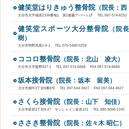
健笑堂はりきゅう整骨院
（院長：西
大分市大字城原2338番地1 第2後藤アパート1F
TEL 097-574-8252
健笑堂スポーツ大分整骨院
（院
樹）
大分市明野高尾1-6-1
TEL 070-5480-0259
ココロ整骨院
（院長：北山 凌大）
大分市大字鴛野937-1
TEL 097-574-6668
FAX 097-574-6668
坂本接骨院
（院長：坂本 留美）
大分市畑中3丁目9番8号
TEL 097-544-3627
FAX 097-544-4627
さくら接骨院
（院長：山下 知佳）
大分市萩原2丁目9-27 サンシャイン萩原101
TEL 080-9066-2242
ささき整骨院
（院長：佐々木 昭仁）