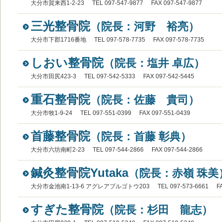
大分市賀来西1-2-23
TEL 097-547-9877
FAX 097-547-9877
三光整骨院
（院長：河野 裕亮）
大分市下郡1716番地
TEL 097-578-7735
FAX 097-578-7735
しおい整骨院
（院長：塩井 卓広）
大分市田尻423-3
TEL 097-542-5333
FAX 097-542-5445
重石整骨院
（院長：佐藤 貴司）
大分市牧1-9-24
TEL 097-551-0399
FAX 097-551-0439
首藤整骨院
（院長：首藤 彰典）
大分市六坊南町2-23
TEL 097-544-2866
FAX 097-544-2866
鍼灸整骨院Yutaka
（院長：赤嶺 珠美
大分市金池南1-13-6 アグレアブルゴトウ203
TEL 097-573-6661
F
すぎた整骨院
（院長：杉田 龍志）