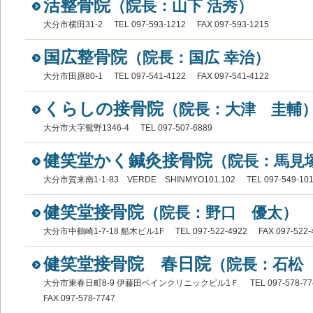
活整骨院
（院長：山下 活秀）
大分市横田31-2
TEL 097-593-1212
FAX 097-593-1215
国広整骨院
（院長：国広 幸治）
大分市田原80-1
TEL 097-541-4122
FAX 097-541-4122
くらしの接骨院
（院長：大津 圭輔
大分市大字鴛野1346-4
TEL 097-507-6889
健笑堂かく鍼灸接骨院
（院長：馬見
大分市賀来南1-1-83 VERDE SHINMYO101.102
TEL 097-549-10
健笑堂接骨院
（院長：野口 優太）
大分市中鶴崎1-7-18 船木ビル1F
TEL 097-522-4922
FAX 097-522-
健笑堂接骨院 春日院
（院長：石松
大分市東春日町8-9 伊藤田ペインクリニックビル1Ｆ
TEL 097-578-7
FAX 097-578-7747