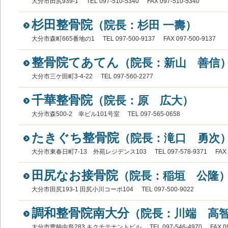
大分市田尻939-1
TEL 097-510-5340
FAX 097-510-5340
杉田整骨院
（院長：杉田 一壽）
大分市森町665番地の1
TEL 097-500-9137
FAX 097-500-9137
整骨院てあてん
（院長：新山 善信
大分市三ケ田町3-4-22
TEL 097-560-2277
千華整骨院
（院長：原 広大）
大分市森500‐2 幸ビル101号室
TEL 097-565-0658
たきぐち整骨院
（院長：滝口 勇次
大分市東春日町7-13 外苑レジデンス103
TEL 097-578-9371
FAX
田尻なお接骨院
（院長：稲垣 公隆
大分市田尻193-1 田尻小川コーポ104
TEL 097-500-9022
調和整骨院南大分
（院長：川端 高
大分市豊饒中島283 キクチテナントビル
TEL 097-546-4970
FAX 0