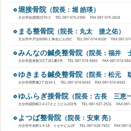
堀接骨院
（院長：堀 皓瑛）
大分市佐賀関2270-2
TEL 097-575-2356
FAX 097-575-1818
まる整骨院
（院長：丸太 捷之佑）
大分市中戸次6090-1 伸光ビル202
TEL 097-574-9100
FAX 097-57
みんなの鍼灸整骨院
（院長：福井 
大分市賀来新川2丁目1番3号
TEL 097-574-5942
FAX 097-574-594
ゆきまる鍼灸整骨院
（院長：松元 
大分市明野東2丁目34-1
TEL 097-574-9333
FAX 097-574-9333
ゆふらぎ接骨院
（院長：古長 三恵
大分市碩田町2-4-17さとうビル102号
TEL 097-537-2531
FAX 097
よつば整骨院
（院長：安東 亮）
大分市中央町1-4-18 イセヤビル2F
TEL 097-529-7922
FAX 097-