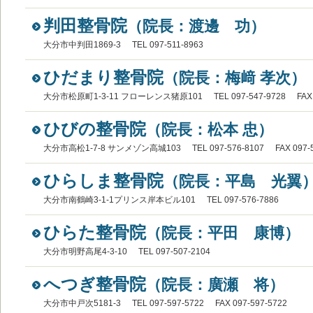
判田整骨院
（院長：渡邊 功）
大分市中判田1869-3
TEL 097-511-8963
ひだまり整骨院
（院長：梅﨑 孝次）
大分市松原町1-3-11 フローレンス猪原101
TEL 097-547-9728
FAX
ひびの整骨院
（院長：松本 忠）
大分市高松1-7-8 サンメゾン高城103
TEL 097-576-8107
FAX 097-
ひらしま整骨院
（院長：平島 光翼
大分市南鶴崎3-1-1プリンス岸本ビル101
TEL 097-576-7886
ひらた整骨院
（院長：平田 康博）
大分市明野高尾4-3-10
TEL 097-507-2104
へつぎ整骨院
（院長：廣瀬 将）
大分市中戸次5181-3
TEL 097-597-5722
FAX 097-597-5722