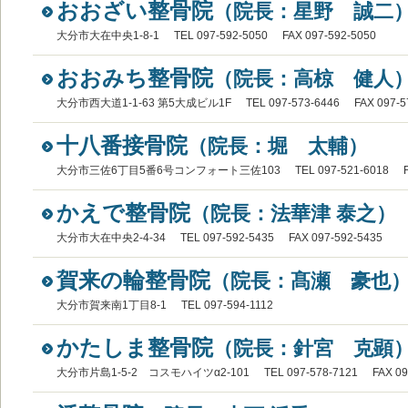
おおざい整骨院
（院長：星野 誠二
大分市大在中央1-8-1
TEL 097-592-5050
FAX 097-592-5050
おおみち整骨院
（院長：高椋 健人
大分市西大道1-1-63 第5大成ビル1F
TEL 097-573-6446
FAX 097-5
十八番接骨院
（院長：堀 太輔）
大分市三佐6丁目5番6号コンフォート三佐103
TEL 097-521-6018
かえで整骨院
（院長：法華津 泰之）
大分市大在中央2-4-34
TEL 097-592-5435
FAX 097-592-5435
賀来の輪整骨院
（院長：髙瀬 豪也
大分市賀来南1丁目8-1
TEL 097-594-1112
かたしま整骨院
（院長：針宮 克顕
大分市片島1-5-2 コスモハイツα2-101
TEL 097-578-7121
FAX 09