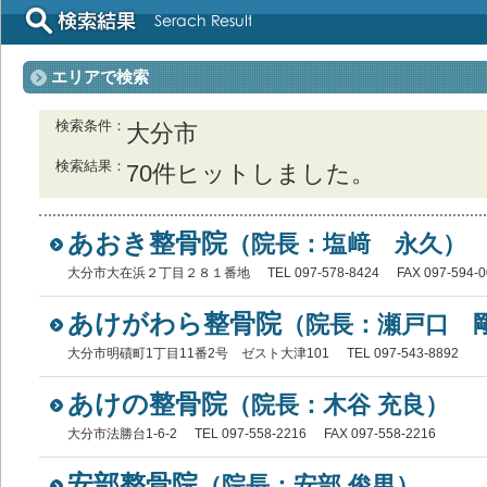
エリアで検索
検索条件
大分市
検索結果
70件ヒットしました。
あおき整骨院
（院長：塩﨑 永久）
大分市大在浜２丁目２８１番地
TEL 097-578-8424
FAX 097-594-
あけがわら整骨院
（院長：瀬戸口 
大分市明磧町1丁目11番2号 ゼスト大津101
TEL 097-543-8892
あけの整骨院
（院長：木谷 充良）
大分市法勝台1-6-2
TEL 097-558-2216
FAX 097-558-2216
安部整骨院
（院長：安部 俊男）